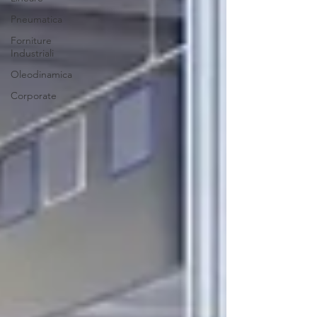
Pneumatica
Forniture
Industriali
Oleodinamica
Corporate