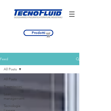
Prodotti
Feed
All Posts
All Posts
Trasmissioni
Lean
management
Tecnologia
Lineare