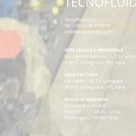
TECNOFLUID 
Tecnofluid S.r.l.
Tel: +39 0438 450376
info@tecnofluidsrl.com
SEDE LEGALE E PRINCIPALE
Via Camillo Vazzoler, 2, Z.I. Campi
31015, Conegliano (TV), Italia
LEAN FACTORY
Via Fabbri, 19, Z.I. Campidui
31015, Conegliano (TV), Italia
Orario di apertura:
Da Lunedì a Venerdì
Mattino: 08:30-12:30
Pomeriggio: 14:00-18:00