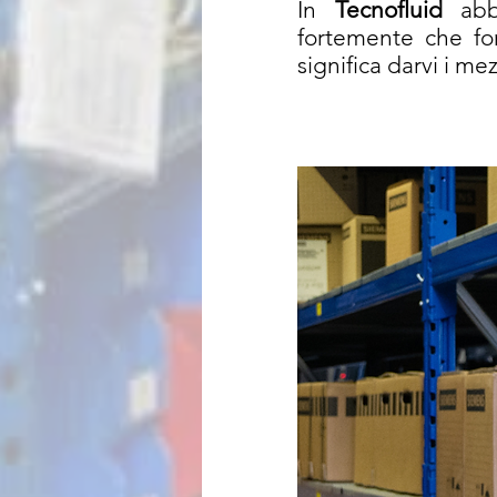
In
Tecnofluid
abbi
fortemente che forn
significa darvi i m