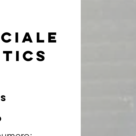
iciale
otics
ns
e
o
 numero: