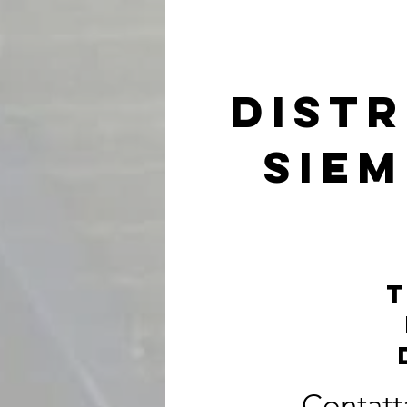
distr
siem
t
Contatt