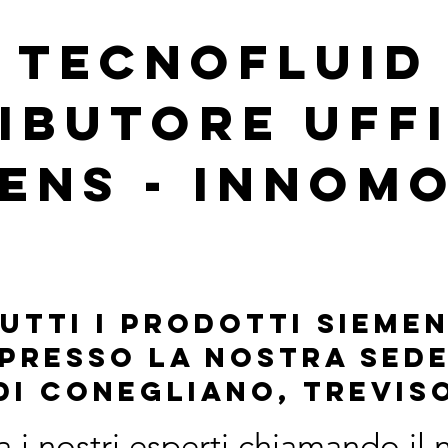
tecnofluid
ibutore uff
ens - innom
utti i prodotti sieme
presso la nostra sed
di conegliano, trevis
a i nostri esperti chiamando il