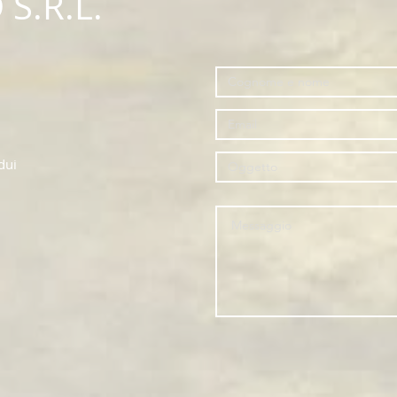
S.R.L.
dui