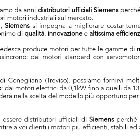
iamo da anni
distributori ufficiali Siemens
perché 
iori motori industriali sul mercato.
i,
Siemens
si impegna a migliorare costanteme
nonimo di
qualità
,
innovazione
e
altissima efficien
 tedesca produce motori per tutte le gamme di
m
 asincrono: dai motori standard con servomotor
di Conegliano (Treviso), possiamo fornirvi molt
o
: dai motori elettrici da 0,1kW fino a quelli da 13
erà nella scelta del modello più opportuno per 
essere distributori ufficiali di
Siemens
perché i
tire a voi clienti i motori più efficienti, stabili ed 