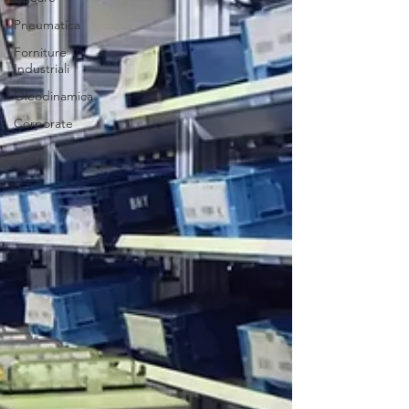
Pneumatica
Forniture
Industriali
Oleodinamica
Corporate