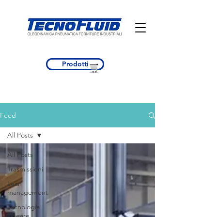
Prodotti
Feed
All Posts
All Posts
Trasmissioni
Lean
management
Tecnologia
Lineare