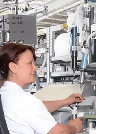
Pneumatica
Forniture
Industriali
Oleodinamica
Corporate