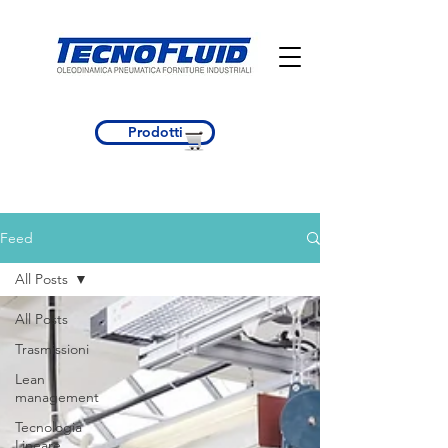
Prodotti
Feed
All Posts
All Posts
Trasmissioni
Lean
management
Tecnologia
Lineare