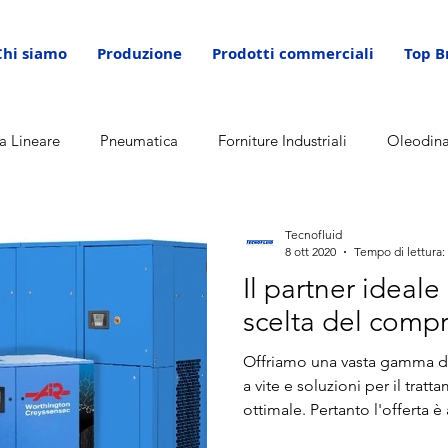
Chi siamo
Produzione
Prodotti commerciali
Top B
a Lineare
Pneumatica
Forniture Industriali
Oleodin
Tecnofluid
8 ott 2020
Tempo di lettura:
Il partner ideale
scelta del comp
Offriamo una vasta gamma di
a vite e soluzioni per il tratt
ottimale. Pertanto l'offerta è
cliente. Da sempre siamo imp