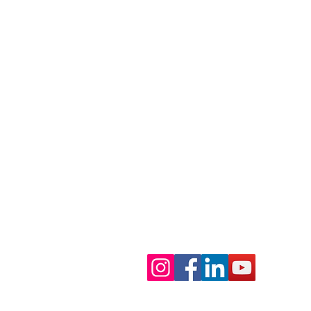
SEDE LEGALE E PRINCIPALE
Via Camillo Vazzoler, 2, Z.I. Campi
31015, Conegliano (TV), Italia
LEAN FACTORY
Via Fabbri, 19, Z.I. Campidui
31015, Conegliano (TV), Italia
Orario di apertura:
Da Lunedì a Venerdì
Mattino: 08:30-12:30
Pomeriggio: 14:00-18:00