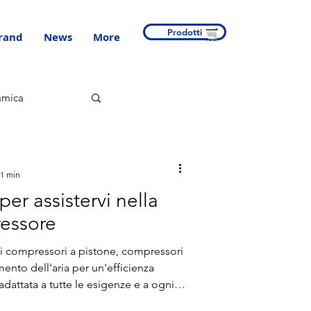
Prodotti
rand
News
More
amica
 1 min
 per assistervi nella
ressore
 compressori a pistone, compressori
amento dell'aria per un'efficienza
 adattata a tutte le esigenze e a ogni
egnati a garantire la soddisfazione e