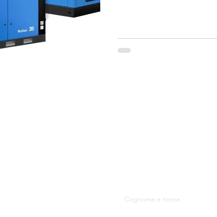
la fiducia dei clienti offrend
qualità; efficienza energetica
dei costi di esercizio. Brand 
vite WORTHINGT
S.R.L.