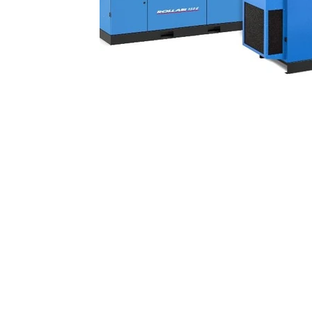
Contatti
TECNOFLUID 
Tecnofluid S.r.l.
Tel: +39 0438 450376
info@tecnofluidsrl.com