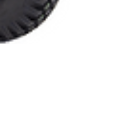
Tecnofluid
11 mar 2024
Tempo di lettura: 2 min
Eccellenza nell'Handling
con Soluzioni di
Sollevamento e Traino su