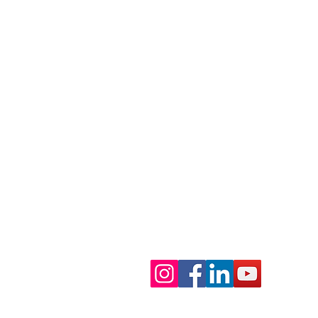
SEDE LEGALE E PRINCIPALE
Via Camillo Vazzoler, 2, Z.I. Campi
31015, Conegliano (TV), Italia
LEAN FACTORY
Via Fabbri, 19, Z.I. Campidui
31015, Conegliano (TV), Italia
Orario di apertura:
Da Lunedì a Venerdì
Mattino: 08:30-12:30
Pomeriggio: 14:00-18:00