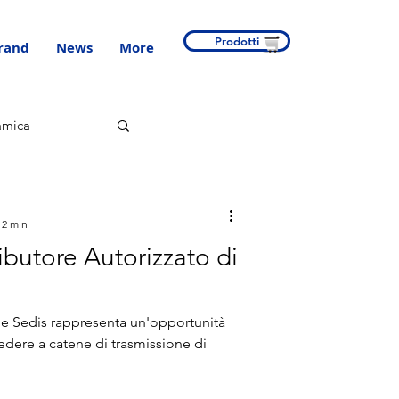
Prodotti
rand
News
More
amica
 2 min
ributore Autorizzato di
d e Sedis rappresenta un'opportunità
cedere a catene di trasmissione di