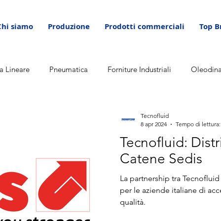
Chi siamo
Produzione
Prodotti commerciali
Top B
a Lineare
Pneumatica
Forniture Industriali
Oleodin
Tecnofluid
8 apr 2024
Tempo di lettura:
Tecnofluid: Dist
Catene Sedis
La partnership tra Tecnoflui
per le aziende italiane di ac
qualità.