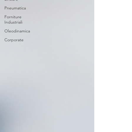
Pneumatica
Forniture
Industriali
Oleodinamica
Corporate