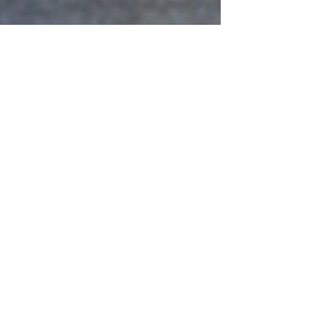
Tecnofluid
17 mar 2020
Tempo di lettura: 1 min
Distributore Bosch
Rexroth per l'Idraulica
Industriale
In quanto distributori ed integratori Bosch
Rexroth per l'Idraulica Industriale siamo in
grado di offrire una consulenza qualificata