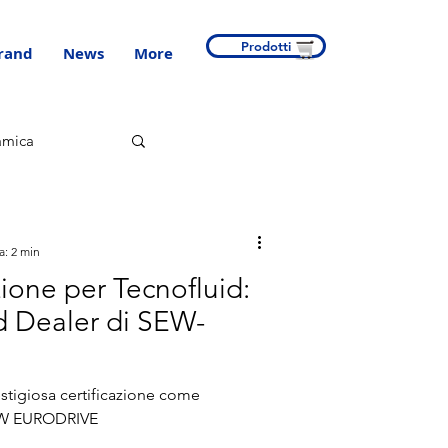
Prodotti
rand
News
More
amica
a: 2 min
ione per Tecnofluid:
d Dealer di SEW-
estigiosa certificazione come
SEW EURODRIVE