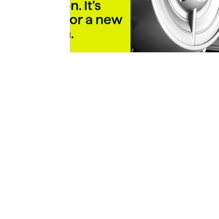
Contatti
TECNOFLUID 
Tecnofluid S.r.l.
Tel: +39 0438 450376
info@tecnofluidsrl.com