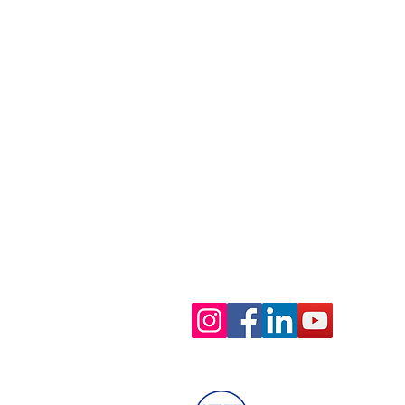
SEDE LEGALE E PRINCIPALE
Via Camillo Vazzoler, 2, Z.I. Campi
31015, Conegliano (TV), Italia
LEAN FACTORY
Via Fabbri, 19, Z.I. Campidui
31015, Conegliano (TV), Italia
Orario di apertura:
Da Lunedì a Venerdì
Mattino: 08:30-12:30
Pomeriggio: 14:00-18:00