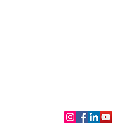
SEDE LEGALE E PRINCIPALE
Via Camillo Vazzoler, 2, Z.I. Campi
31015, Conegliano (TV), Italia
LEAN FACTORY
Via Fabbri, 19, Z.I. Campidui
31015, Conegliano (TV), Italia
Orario di apertura:
Da Lunedì a Venerdì
Mattino: 08:30-12:30
Pomeriggio: 14:00-18:00