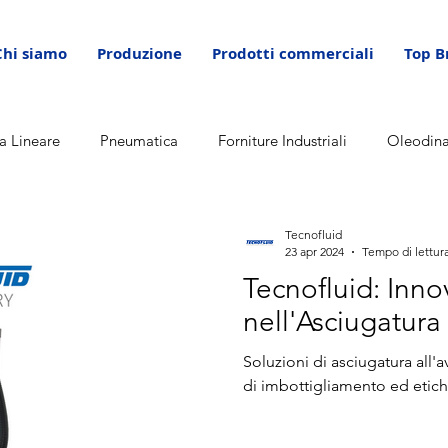
Chi siamo
Produzione
Prodotti commerciali
Top B
a Lineare
Pneumatica
Forniture Industriali
Oleodin
Tecnofluid
23 apr 2024
Tempo di lettura
Tecnofluid: Inn
nell'Asciugatura
Soluzioni di asciugatura all'
di imbottigliamento ed etich