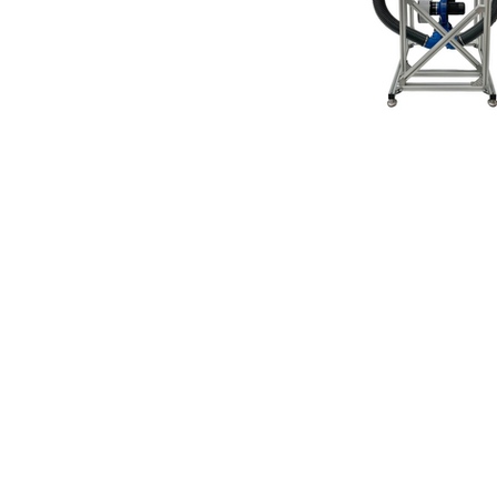
Contatti
TECNOFLUID 
Tecnofluid S.r.l.
Tel: +39 0438 450376
info@tecnofluidsrl.com