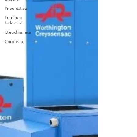
Pneumatica
Forniture
Industriali
Oleodinamica
Corporate