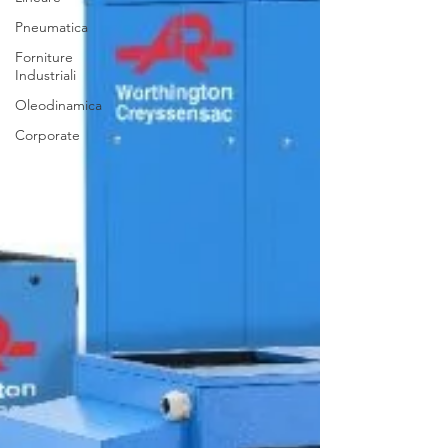
Pneumatica
Forniture
Industriali
Oleodinamica
Corporate