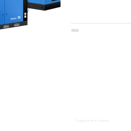
la fiducia dei clienti offrend
qualità; efficienza energetica
dei costi di esercizio. Brand 
vite WORTHINGT
S.R.L.