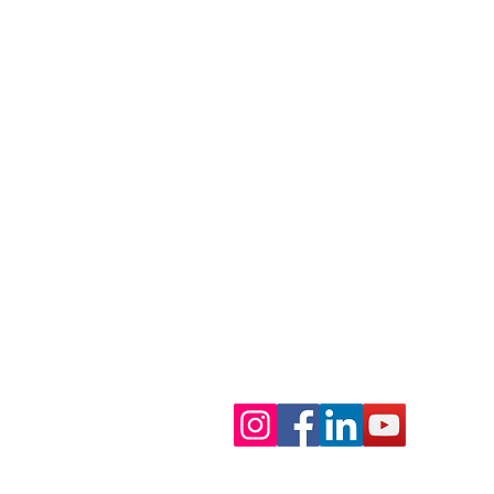
SEDE LEGALE E PRINCIPALE
Via Camillo Vazzoler, 2, Z.I. Campi
31015, Conegliano (TV), Italia
LEAN FACTORY
Via Fabbri, 19, Z.I. Campidui
31015, Conegliano (TV), Italia
Orario di apertura:
Da Lunedì a Venerdì
Mattino: 08:30-12:30
Pomeriggio: 14:00-18:00