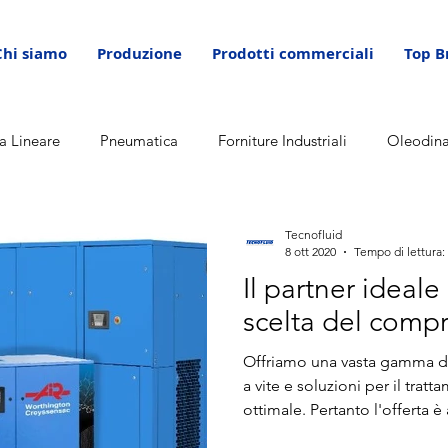
Chi siamo
Produzione
Prodotti commerciali
Top B
a Lineare
Pneumatica
Forniture Industriali
Oleodin
Tecnofluid
8 ott 2020
Tempo di lettura:
Il partner ideale
scelta del comp
Offriamo una vasta gamma di
a vite e soluzioni per il tratt
ottimale. Pertanto l'offerta è
cliente. Da sempre siamo imp