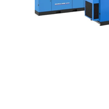
Contatti
TECNOFLUID 
Tecnofluid S.r.l.
Tel: +39 0438 450376
info@tecnofluidsrl.com