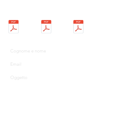
Scarica
Scarica
Scarica le
Informativa
Informativa
note
legali
Cookie
Contatti