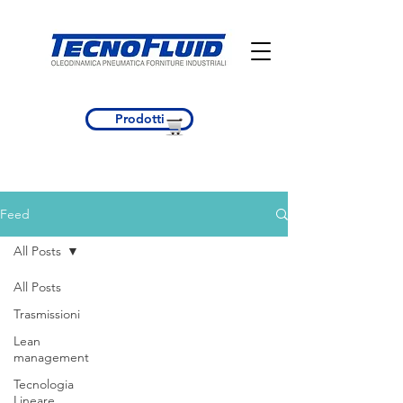
Prodotti
Feed
All Posts
All Posts
Trasmissioni
Contatti
Lean
TECNOFLUID S.R.L.
management
Tecnologia
Tecnofluid S.r.l.
Lineare