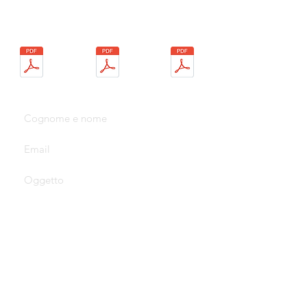
Scarica
Scarica
Scarica le
Informativa
Informativa
note
legali
Cookie
Contatti