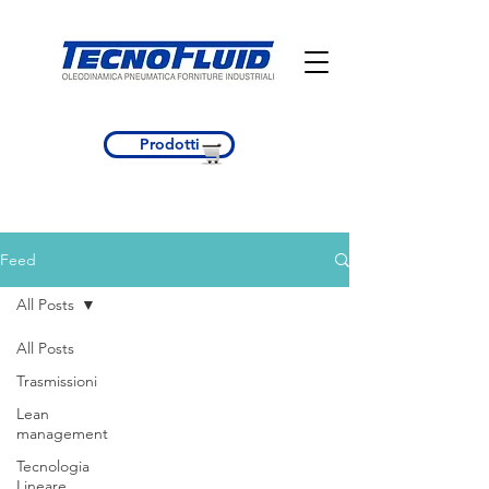
Prodotti
Feed
All Posts
All Posts
Trasmissioni
Contatti
Lean
TECNOFLUID S.R.L.
management
Tecnologia
Tecnofluid S.r.l.
Lineare